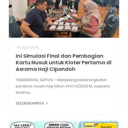
03 April 2026
Ini Simulasi Final dan Pembagian
Kartu Nusuk untuk Kloter Pertama di
Asrama Haji Cipondoh
TANGERANG, SAPUHI – Menjelang keberangkatan
perdana musim haji tahun 1447 H/2026 M, suasana
khidma...
SELENGKAPNYA
Berita